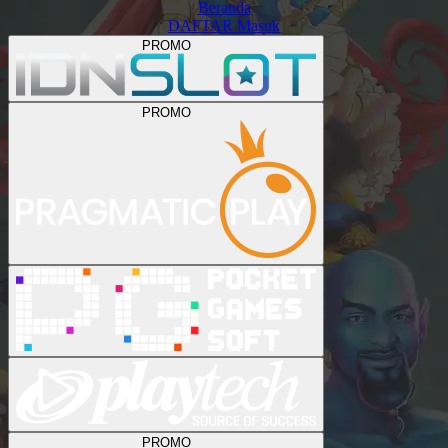
Beranda
DAFTAR
Masuk
PROMO
PROMO
PROMO