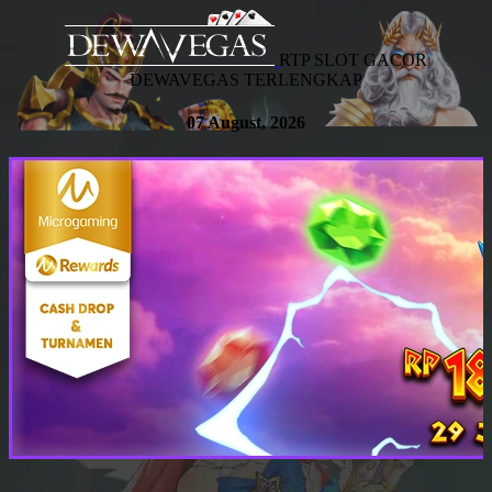
RTP SLOT GACOR
DEWAVEGAS TERLENGKAP
07 August, 2026