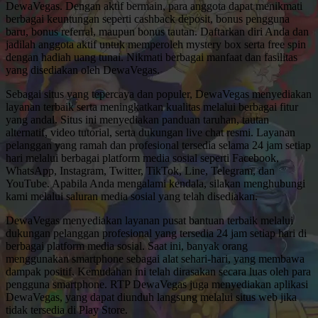
DewaVegas. Dengan aktif bermain, para anggota dapat menikmati
berbagai keuntungan seperti cashback deposit, bonus pengguna
baru, bonus referral, maupun bonus tautan. Daftarkan diri Anda dan
jadilah anggota aktif untuk memperoleh mystery box serta free spin
dengan hadiah uang tunai. Nikmati berbagai manfaat dan fasilitas
yang disediakan oleh DewaVegas.
Sebagai situs yang tepercaya dan populer, DewaVegas menyediakan
layanan terbaik serta meningkatkan kualitas melalui berbagai fitur
yang andal. Situs ini menyediakan panduan taruhan, tautan
alternatif, video tutorial, serta dukungan live chat resmi. Layanan
pelanggan yang ramah dan profesional tersedia selama 24 jam setiap
hari melalui berbagai platform media sosial seperti Facebook,
WhatsApp, Instagram, Twitter, TikTok, Line, Telegram, dan
YouTube. Apabila Anda mengalami kendala, silakan menghubungi
kami melalui saluran media sosial yang telah disediakan.
DewaVegas menyediakan layanan pusat bantuan terbaik melalui
dukungan pelanggan profesional yang tersedia 24 jam setiap hari di
berbagai platform media sosial. Saat ini, banyak orang
menggunakan smartphone sebagai alat sehari-hari, yang membawa
dampak positif. Kemudahan ini telah dirasakan secara luas oleh para
pengguna smartphone. RTP DewaVegas juga menyediakan aplikasi
DewaVegas, yang dapat diunduh langsung melalui situs web jika
tidak tersedia di Play Store.