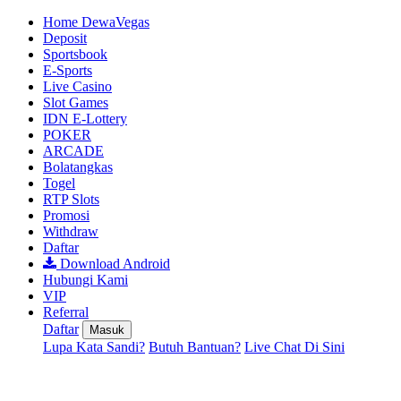
Home DewaVegas
Deposit
Sportsbook
E-Sports
Live Casino
Slot Games
IDN E-Lottery
POKER
ARCADE
Bolatangkas
Togel
RTP Slots
Promosi
Withdraw
Daftar
Download Android
Hubungi Kami
VIP
Referral
Daftar
Masuk
Lupa Kata Sandi?
Butuh Bantuan?
Live Chat Di Sini