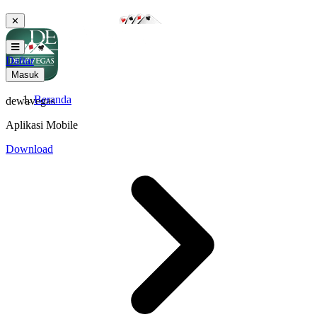
✕
Daftar
Masuk
Beranda
dewavegas
Aplikasi Mobile
Download