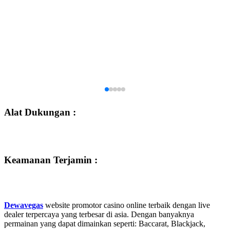
Alat Dukungan :
Keamanan Terjamin :
Dewavegas
website promotor casino online terbaik dengan live
dealer terpercaya yang terbesar di asia. Dengan banyaknya
permainan yang dapat dimainkan seperti: Baccarat, Blackjack,