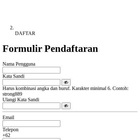
DAFTAR
Formulir Pendaftaran
Nama Pengguna
Kata Sandi
Harus kombinasi angka dan huruf. Karakter minimal 6. Contoh:
strong889
Ulangi Kata Sandi
Email
Telepon
+62