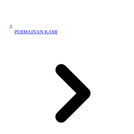
PERMAINAN KAMI