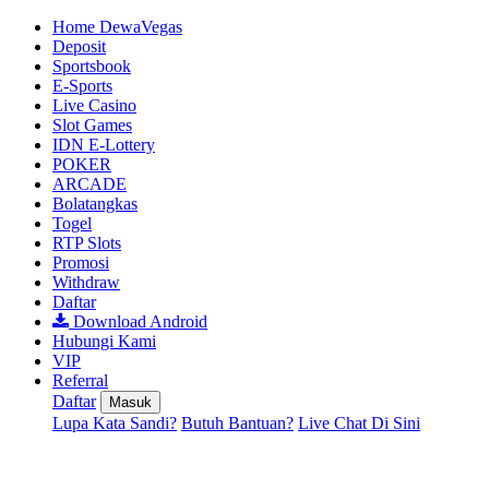
Home DewaVegas
Deposit
Sportsbook
E-Sports
Live Casino
Slot Games
IDN E-Lottery
POKER
ARCADE
Bolatangkas
Togel
RTP Slots
Promosi
Withdraw
Daftar
Download Android
Hubungi Kami
VIP
Referral
Daftar
Masuk
Lupa Kata Sandi?
Butuh Bantuan?
Live Chat Di Sini