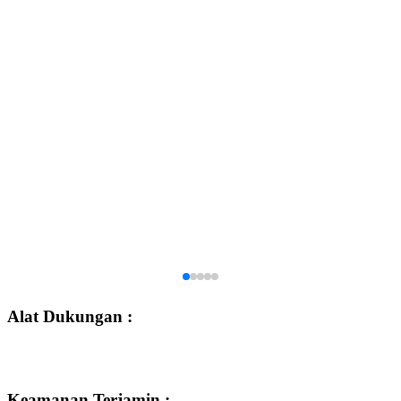
Alat Dukungan :
Keamanan Terjamin :